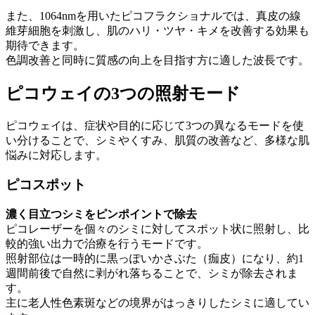
また、1064nmを用いたピコフラクショナルでは、真皮の線
維芽細胞を刺激し、肌のハリ・ツヤ・キメを改善する効果も
期待できます。
色調改善と同時に質感の向上を目指す方に適した波長です。
ピコウェイの3つの照射モード
ピコウェイは、症状や目的に応じて3つの異なるモードを使
い分けることで、シミやくすみ、肌質の改善など、多様な肌
悩みに対応します。
ピコスポット
濃く目立つシミをピンポイントで除去
ピコレーザーを個々のシミに対してスポット状に照射し、比
較的強い出力で治療を行うモードです。
照射部位は一時的に黒っぽいかさぶた（痂皮）になり、約1
週間前後で自然に剥がれ落ちることで、シミが除去されま
す。
主に老人性色素斑などの境界がはっきりしたシミに適してい