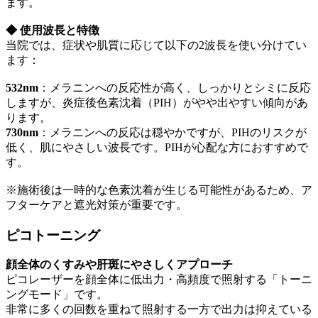
ます。
◆ 使用波長と特徴
当院では、症状や肌質に応じて以下の2波長を使い分けてい
ます：
532nm
：メラニンへの反応性が高く、しっかりとシミに反応
しますが、炎症後色素沈着（PIH）がやや出やすい傾向があ
ります。
730nm
：メラニンへの反応は穏やかですが、PIHのリスクが
低く、肌にやさしい波長です。PIHが心配な方におすすめで
す。
※施術後は一時的な色素沈着が生じる可能性があるため、ア
フターケアと遮光対策が重要です。
ピコトーニング
顔全体のくすみや肝斑にやさしくアプローチ
ピコレーザーを顔全体に低出力・高頻度で照射する「トーニ
ングモード」です。
非常に多くの回数を重ねて照射する一方で出力は抑えている