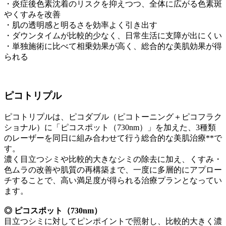
・炎症後色素沈着のリスクを抑えつつ、全体に広がる色素斑
やくすみを改善
・肌の透明感と明るさを効率よく引き出す
・ダウンタイムが比較的少なく、日常生活に支障が出にくい
・単独施術に比べて相乗効果が高く、総合的な美肌効果が得
られる
ピコトリプル
ピコトリプルは、ピコダブル（ピコトーニング＋ピコフラク
ショナル）に「ピコスポット（730nm）」を加えた、3種類
のレーザーを同日に組み合わせて行う総合的な美肌治療**で
す。
濃く目立つシミや比較的大きなシミの除去に加え、くすみ・
色ムラの改善や肌質の再構築まで、一度に多層的にアプロー
チすることで、高い満足度が得られる治療プランとなってい
ます。
◎ ピコスポット（730nm）
目立つシミに対してピンポイントで照射し、比較的大きく濃