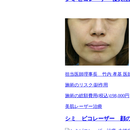
担当医師
理事長 竹内 孝基 医
施術のリスク/副作用
施術の総額費用(税込)
198,000円
美肌レーザー治療
シミ ピコレーザー 顔