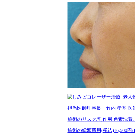
担当医師
理事長 竹内 孝基 医
施術のリスク/副作用
色素沈着
施術の総額費用(税込)
16,500円