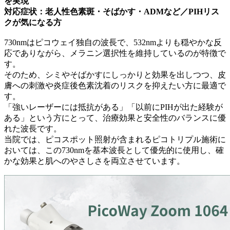
を実現
対応症状：老人性色素斑・そばかす・ADMなど／PIHリス
クが気になる方
730nmはピコウェイ独自の波長で、532nmよりも穏やかな反
応でありながら、メラニン選択性を維持しているのが特徴で
す。
そのため、シミやそばかすにしっかりと効果を出しつつ、皮
膚への刺激や炎症後色素沈着のリスクを抑えたい方に最適で
す。
「強いレーザーには抵抗がある」「以前にPIHが出た経験が
ある」という方にとって、治療効果と安全性のバランスに優
れた波長です。
当院では、ピコスポット照射が含まれるピコトリプル施術に
おいては、この730nmを基本波長として優先的に使用し、確
かな効果と肌へのやさしさを両立させています。