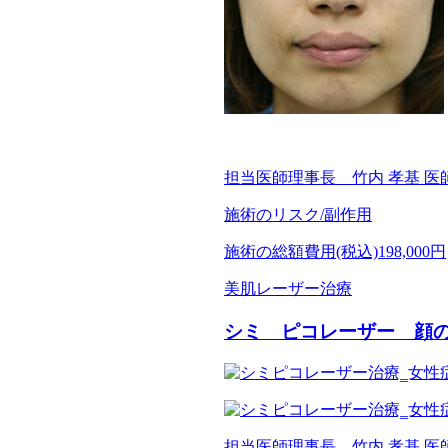
担当医師
理事長 竹内 孝基 医
施術のリスク/副作用
施術の総額費用(税込)
198,000円
美肌レーザー治療
シミ ピコレーザー 顔
担当医師
理事長 竹内 孝基 医