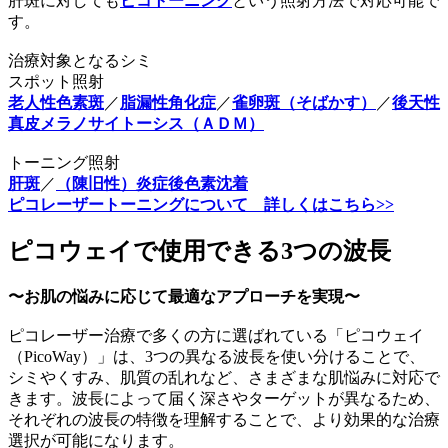
肝斑に対しても
ピコトーニング
という照射方法で対応可能で
す。
治療対象となるシミ
スポット照射
老人性色素斑
／
脂漏性角化症
／
雀卵斑（そばかす）
／
後天性
真皮メラノサイトーシス（ＡＤＭ）
トーニング照射
肝斑
／
（陳旧性）炎症後色素沈着
ピコレーザートーニングについて 詳しくはこちら>>
ピコウェイで使用できる3つの波長
〜お肌の悩みに応じて最適なアプローチを実現〜
ピコレーザー治療で多くの方に選ばれている「ピコウェイ
（PicoWay）」は、3つの異なる波長を使い分けることで、
シミやくすみ、肌質の乱れなど、さまざまな肌悩みに対応で
きます。波長によって届く深さやターゲットが異なるため、
それぞれの波長の特徴を理解することで、より効果的な治療
選択が可能になります。