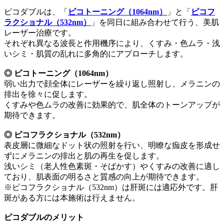
ピコダブルは、「
ピコトーニング（1064nm）
」と「
ピコフ
ラクショナル（532nm）
」を同日に組み合わせて行う、美肌
レーザー治療です。
それぞれ異なる波長と作用機序により、くすみ・色ムラ・浅
いシミ・肌質の乱れに多角的にアプローチします。
◎ ピコトーニング（1064nm）
弱い出力で顔全体にレーザーを繰り返し照射し、メラニンの
排出を徐々に促します。
くすみや色ムラの改善に効果的で、肌全体のトーンアップが
期待できます。
◎ ピコフラクショナル（532nm）
表皮層に微細なドット状の照射を行い、明瞭な痂皮を形成せ
ずにメラニンの排出と肌の再生を促します。
浅いシミ（老人性色素斑・そばかす）やくすみの改善に適し
ており、肌表面の明るさと質感の向上が期待できます。
※ピコフラクショナル（532nm）は肝斑には適応外です。肝
斑がある方には本施術は行えません。
ピコダブルのメリット