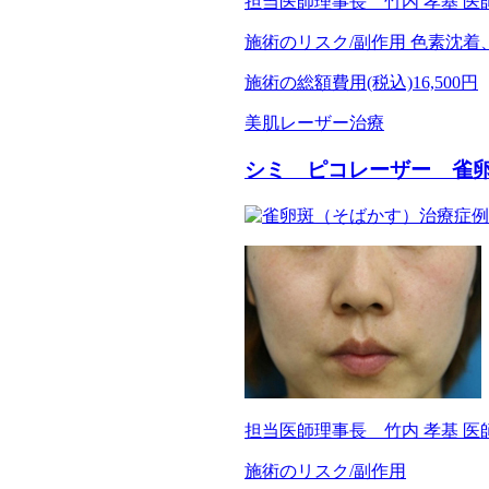
担当医師
理事長 竹内 孝基 医
施術のリスク/副作用
色素沈着
施術の総額費用(税込)
16,500円
美肌レーザー治療
シミ ピコレーザー 雀
担当医師
理事長 竹内 孝基 医
施術のリスク/副作用