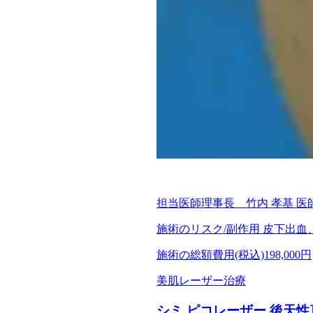
担当医師
理事長 竹内 孝基 医
施術のリスク/副作用
皮下出血
施術の総額費用(税込)
198,000円
美肌レーザー治療
シミ ピコレーザー 後天