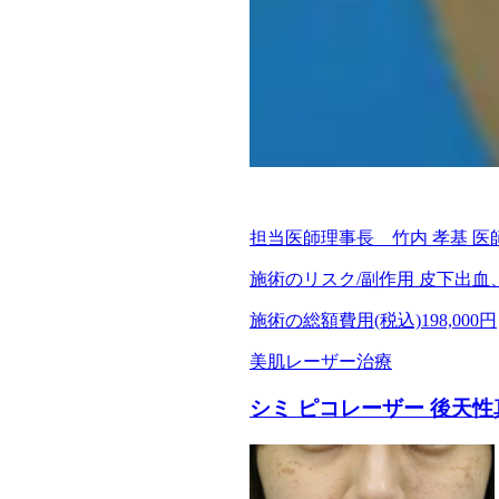
担当医師
理事長 竹内 孝基 医
施術のリスク/副作用
皮下出血
施術の総額費用(税込)
198,000円
美肌レーザー治療
シミ ピコレーザー 後天