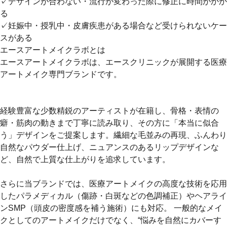
✓デザインが合わない・流行が変わった際に修正に時間がかか
る
✓妊娠中・授乳中・皮膚疾患がある場合など受けられないケー
スがある
エースアートメイクラボとは
エースアートメイクラボは、エースクリニックが展開する医療
アートメイク専門ブランドです。
経験豊富な少数精鋭のアーティストが在籍し、骨格・表情の
癖・筋肉の動きまで丁寧に読み取り、その方に「本当に似合
う」デザインをご提案します。繊細な毛並みの再現、ふんわり
自然なパウダー仕上げ、ニュアンスのあるリップデザインな
ど、自然で上質な仕上がりを追求しています。
さらに当ブランドでは、医療アートメイクの高度な技術を応用
したパラメディカル（傷跡・白斑などの色調補正）やヘアライ
ンSMP（頭皮の密度感を補う施術）にも対応。 一般的なメイ
クとしてのアートメイクだけでなく、“悩みを自然にカバーす