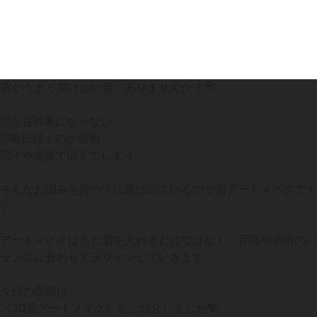
眉がうまく描けない朝、ありませんか？🥹
☑︎左右対象にならない
☑︎毎日描くのが面倒
☑︎汗や皮脂で消えてしまう
そんなお悩みを持つ方に選ばれているのが眉アートメイクです
✨
アートメイクはただ眉を入れるだけではなく、骨格や表情のバ
ランスに合わせてデザインしていきます。
今回の症例は、
《3D眉アートメイク》をご紹介しました💖