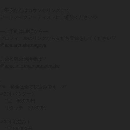
ご不安な点はカウンセリングにて
アートメイクアーティストにご相談ください🫶
—ご予約はLINEから—
プロフィールのリンクから友だち登録をしてください▽
@ace.artmake.nagoya
この投稿の施術者は▽
@aceclinic.imamura.artmake
.
*✳︎ 料金は全て税込みです ✳︎*
✐2D( パウダー )
1回 66,000円
リタッチ 39,600円
✐3D( 毛並み )
1回 66,000円