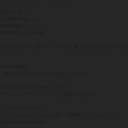
☑︎眉毛が薄い
☑︎左右差が気になる
☑︎清潔感をアップしたい
☑︎毎朝整えるのが面倒
そんなお悩みから眉アートメイクを選ばれる方が増えています
✨
今回の症例は、
《3D眉アートメイク》をご紹介しました💐
ご不安な点はカウンセリングにて
アートメイクアーティストにご相談ください🫶
—ご予約はLINEから—
プロフィールのリンクから友だち登録をしてください▽
@ace.artmake.nagoya