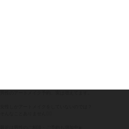
男性のアートメイク予約、実は増えてます。
女性しかアートメイクをしていないのでは？
そんなことありません🙅‍♀️
最近は男性のご相談・ご予約も増加中💫