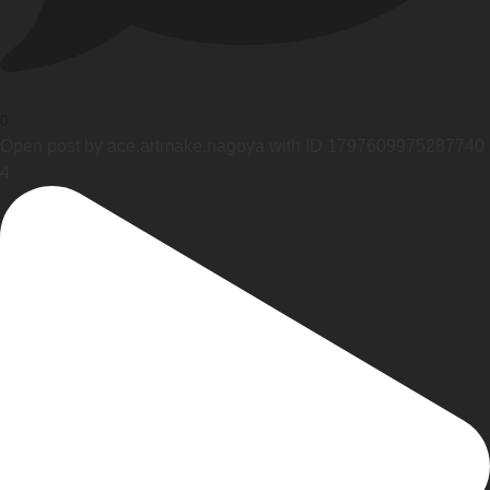
0
Open post by ace.artmake.nagoya with ID 1797609975287740
4