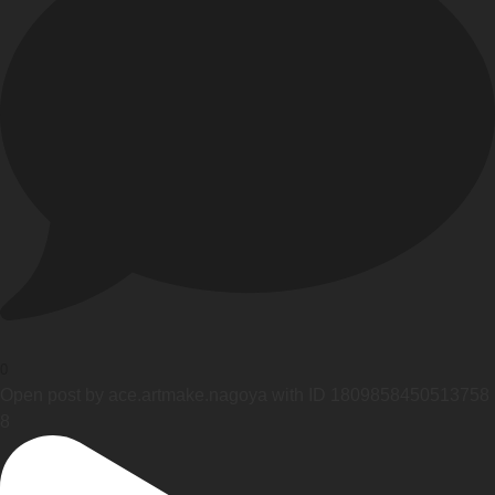
0
Open post by ace.artmake.nagoya with ID 1809858450513758
8