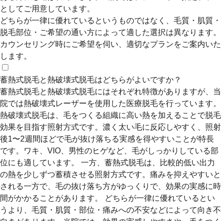
としてご用意しています。
どちらが一律に優れているというものではなく、毛質・肌質・
脱毛部位・ご希望の通い方によって適した選択は異なります。
カウンセリング時にご希望を伺い、適切なプランをご案内いた
します。
蓄熱式脱毛と熱破壊式脱毛はどちらがよいですか？
蓄熱式脱毛と熱破壊式脱毛にはそれぞれ特徴がありますが、当
院では熱破壊式レーザーを使用した医療脱毛を行っています。
熱破壊式脱毛は、毛をつくる組織に高い熱を加えることで脱毛
効果を目指す照射方式です。濃く太い毛に反応しやすく、照射
後1〜2週間ほどで毛が抜け落ちる実感を得やすいことが特長
です。ワキ、VIO、男性のヒゲなど、毛がしっかりしている部
位にも適しています。 一方、蓄熱式脱毛は、比較的低い出力
の熱を少しずつ蓄積させる照射方式です。痛みを抑えやすいと
される一方で、毛の抜け落ち方がゆっくりで、効果の実感に時
間がかかることがあります。 どちらが一律に優れているとい
うより、毛質・肌質・部位・痛みへの不安などによって向き不