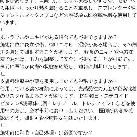
向きがあります。当院では、効果の実感しやすさや、毛をつく
る組織へしっかり熱を届けることを重視し、スプレンダーXや
ジェントルマックスプロなどの熱破壊式医療脱毛機を使用して
います。
肌トラブルやニキビがある場合でも照射できますか？
施術部位に炎症や傷、強いニキビ・湿疹がある場合は、その箇
所を避けて照射することがあります。 軽度のニキビや色素沈
着であれば、出力を調整して安全に照射することが可能です。
事前に医師が皮膚の状態を確認し、適切に判断いたします。
皮膚科治療中や薬を服用していても脱毛できますか？
使用している薬の種類によっては、光感受性の亢進や色素沈着
のリスクが高まることがあります。 抗生物質・ステロイド・
ビタミンA誘導体（例：レチノール、トレチノイン）などを使
用中の方は、必ず事前にお申し出ください。 医師が内容を確
認のうえ、照射可否や時期を判断いたします。
施術前に剃毛（自己処理）は必要ですか？