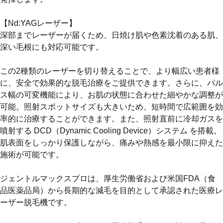
【Nd:YAGレーザー】
深部までレーザーが届くため、日焼け肌や色素沈着のある肌、
深い毛根にも対応可能です。
この2種類のレーザーを切り替えることで、より幅広い患者様
に、安全で効果的な脱毛治療をご提供できます。さらに、パル
ス幅の可変機能により、お肌の状態に合わせた細やかな調整が
可能。照射スポットサイズも大きいため、
短時間で広範囲を効
率的に治療
することができます。また、照射直前に冷却ガスを
噴射する
DCD（Dynamic Cooling Device）システム
を搭載。
肌表面をしっかり保護しながら、痛みや熱感を最小限に抑えた
施術が可能です。
ジェントルマックスプロは、厚生労働省および米国FDA（食
品医薬品局）から長期的な減毛を目的として承認された医療レ
ーザー脱毛機です。