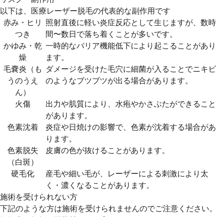
以下は、医療レーザー脱毛の代表的な副作用です
赤み・ヒリ
照射直後に軽い炎症反応として生じますが、数時
つき
間〜数日で落ち着くことが多いです。
かゆみ・乾
一時的なバリア機能低下により起こることがあり
燥
ます。
毛嚢炎（も
ダメージを受けた毛穴に細菌が入ることでニキビ
うのうえ
のようなブツブツが出る場合があります。
ん）
火傷
出力や肌質により、水疱やかさぶたができること
があります。
色素沈着
炎症や日焼けの影響で、色素が沈着する場合があ
ります。
色素脱失
皮膚の色が抜けることがあります。
（白斑）
硬毛化
産毛や細い毛が、レーザーによる刺激により太
く・濃くなることがあります。
施術を受けられない方
下記のような方は施術を受けられませんのでご注意ください。