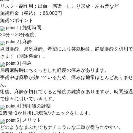
リスク・副作用：出血・感染・しこり形成・左右差など
施術料金（税込）：66,000円
施術のポイント
point.1 |
施術時間
20分～30分程度。
point.2 |
麻酔
点眼麻酔、局所麻酔。希望により笑気麻酔、静脈麻酔を併用で
きます（別途料金）。
point.3 |
痛み
局所麻酔時にちくっとした軽度の痛みがあります。
手術中は麻酔が効いているため、痛みは通常ほとんどありませ
ん。
術後、麻酔が切れてくると軽度の鈍痛がありますが、時間経過
で徐々に引いていきます。
point.4 |
施術後の診察
2週間~1か月後に状態のチェックをします。
point.5 |
メリット
どのようなまぶたでもナチュラルな二重が得られやすい。