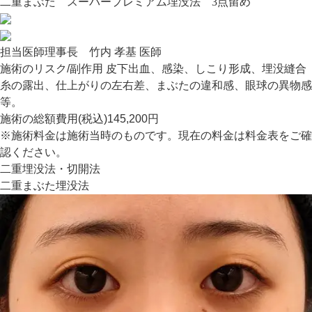
二重まぶた スーパープレミアム埋没法 3点留め
担当医師
理事長 竹内 孝基 医師
施術のリスク/副作用
皮下出血、感染、しこり形成、埋没縫合
糸の露出、仕上がりの左右差、まぶたの違和感、眼球の異物感
等。
施術の総額費用(税込)
145,200円
※施術料金は施術当時のものです。現在の料金は料金表をご確
認ください。
二重埋没法・切開法
二重まぶた埋没法