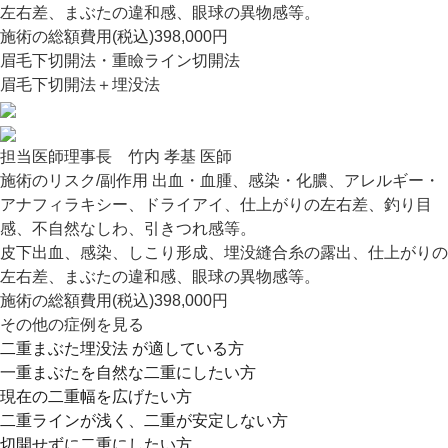
左右差、まぶたの違和感、眼球の異物感等。
施術の総額費用(税込)
398,000円
眉毛下切開法・重瞼ライン切開法
眉毛下切開法＋埋没法
担当医師
理事長 竹内 孝基 医師
施術のリスク/副作用
出血・血腫、感染・化膿、アレルギー・
アナフィラキシー、ドライアイ、仕上がりの左右差、釣り目
感、不自然なしわ、引きつれ感等。
皮下出血、感染、しこり形成、埋没縫合糸の露出、仕上がりの
左右差、まぶたの違和感、眼球の異物感等。
施術の総額費用(税込)
398,000円
その他の症例を見る
二重まぶた埋没法 が適している方
一重まぶたを自然な二重にしたい方
現在の二重幅を広げたい方
二重ラインが浅く、二重が安定しない方
切開せずに二重にしたい方