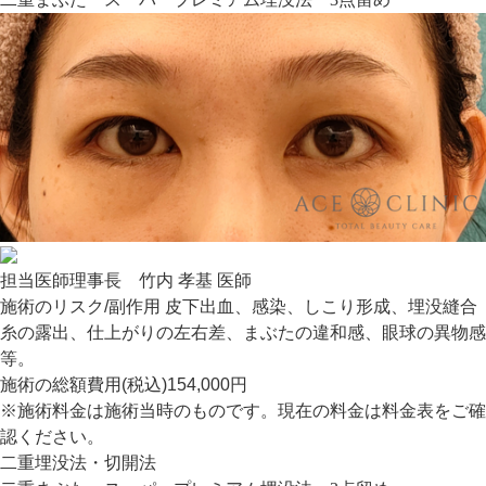
担当医師
理事長 竹内 孝基 医師
施術のリスク/副作用
皮下出血、感染、しこり形成、埋没縫合
糸の露出、仕上がりの左右差、まぶたの違和感、眼球の異物感
等。
施術の総額費用(税込)
154,000円
※施術料金は施術当時のものです。現在の料金は料金表をご確
認ください。
二重埋没法・切開法