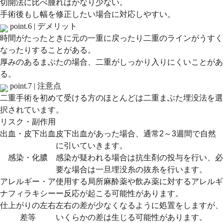
切開法に比べ腫れはかなり少ない。
手術後もし幅を修正したい場合に対応しやすい。
point.6 |
デメリット
時間がたったときに元の一重に戻ったり二重のラインがうすく
なったりすることがある。
厚みのあるまぶたの場合、二重がしっかり入りにくいことがあ
る。
point.7 |
注意点
二重手術を初めて受ける方のほとんどは二重まぶた埋没法を選
択されています。
リスク・副作用
出血・皮下出血
皮下出血があった場合、通常2～3週間で自然
に引いていきます。
感染・化膿
感染が疑われる場合は抗生剤の投与を行い、必
要な場合は一旦埋没糸の抜糸を行います。
アレルギー・ア
使用する局所麻酔薬や飲み薬に対するアレルギ
ナフィラキシー
ー反応が起こる可能性があります。
仕上がりの左右
左右の差が少なくなるように処置をしますが、
差等
いくらかの差は生じる可能性があります。