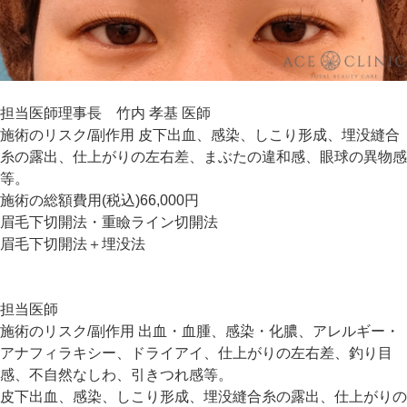
担当医師
理事長 竹内 孝基 医師
施術のリスク/副作用
皮下出血、感染、しこり形成、埋没縫合
糸の露出、仕上がりの左右差、まぶたの違和感、眼球の異物感
等。
施術の総額費用(税込)
66,000円
眉毛下切開法・重瞼ライン切開法
眉毛下切開法＋埋没法
担当医師
施術のリスク/副作用
出血・血腫、感染・化膿、アレルギー・
アナフィラキシー、ドライアイ、仕上がりの左右差、釣り目
感、不自然なしわ、引きつれ感等。
皮下出血、感染、しこり形成、埋没縫合糸の露出、仕上がりの