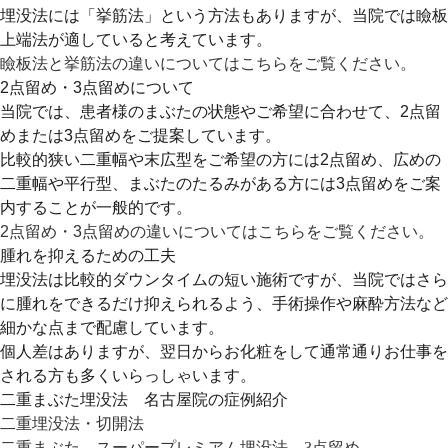
埋没法には「挙筋法」という方法もありますが、当院では瞼板
上端法が適していると考えています。
瞼板法と挙筋法の違いについてはこちらをご覧ください。
2点留め・3点留めについて
当院では、患者様のまぶたの状態やご希望に合わせて、2点留
めまたは3点留めをご提案しています。
比較的狭い二重幅や末広型をご希望の方には2点留め、広めの
二重幅や平行型、まぶたのたるみがある方には3点留めをご案
内することが一般的です。
2点留め・3点留めの違いについてはこちらをご覧ください。
腫れを抑えるための工夫
埋没法は比較的ダウンタイムの短い施術ですが、当院ではさら
に腫れをできるだけ抑えられるよう、手術操作や麻酔方法など
細かな点まで配慮しています。
個人差はありますが、翌日からお化粧をして通常通りお仕事を
される方も多くいらっしゃいます。
二重まぶた埋没法 名古屋院の症例紹介
二重埋没法・切開法
二重まぶた スーパープレミアム埋没法 3点留め