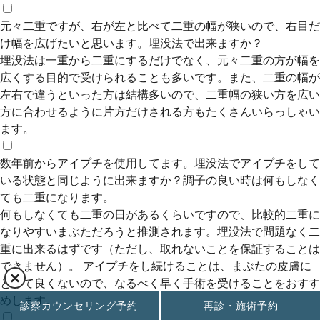
元々二重ですが、右が左と比べて二重の幅が狭いので、右目だ
け幅を広げたいと思います。埋没法で出来ますか？
埋没法は一重から二重にするだけでなく、元々二重の方が幅を
広くする目的で受けられることも多いです。また、二重の幅が
左右で違うといった方は結構多いので、二重幅の狭い方を広い
方に合わせるように片方だけされる方もたくさんいらっしゃい
ます。
数年前からアイプチを使用してます。埋没法でアイプチをして
いる状態と同じように出来ますか？調子の良い時は何もしなく
ても二重になります。
何もしなくても二重の日があるくらいですので、比較的二重に
なりやすいまぶただろうと推測されます。埋没法で問題なく二
重に出来るはずです（ただし、取れないことを保証することは
できません）。 アイプチをし続けることは、まぶたの皮膚に
×
とって良くないので、なるべく早く手術を受けることをおすす
めします。
診察カウンセリング予約
再診・施術予約