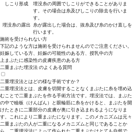
しこり形成
埋没糸の周囲でしこりができることがありま
す。その場合は糸及びしこりの除去を行いま
す。
埋没糸の露出
糸が露出した場合は、抜糸及び糸のかけ直しを
行います。
施術を受けられない方
下記のような方は施術を受けられませんのでご注意ください。
妊娠している方、妊娠の可能性のある方、授乳中の方
上まぶたに感染性の皮膚疾患のある方
二重まぶた埋没法 のよくある質問
二重埋没法とはどの様な手術ですか？
二重埋没法とは、皮膚を切開することなくまぶたに糸を埋め込
むことで二重まぶたを作る手術方法です。埋没法では、まぶた
の中で瞼板（けんばん）と眼輪筋に糸をかけると、まぶたを開
けたときに二重部分の皮膚が奥に引き込まれるようになりま
す。これにより二重まぶたになります。このメカニズムは元々
二重まぶたの人が二重になるメカニズムと同じであることか
ら、二重埋没法によって作られた二重まぶたはとても自然で