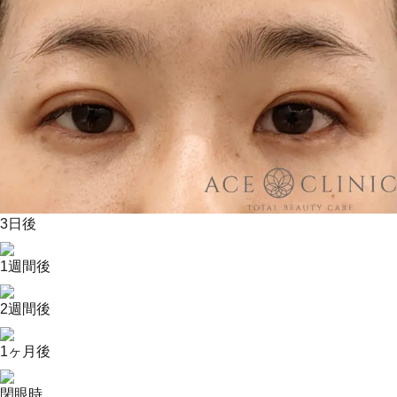
3日後
1週間後
2週間後
1ヶ月後
閉眼時