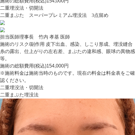
施術の総額費用(税込)
154,000円
二重埋没法・切開法
二重まぶた スーパープレミアム埋没法 3点留め
担当医師
理事長 竹内 孝基 医師
施術のリスク/副作用
皮下出血、感染、しこり形成、埋没縫合
糸の露出、仕上がりの左右差、まぶたの違和感、眼球の異物感
等。
施術の総額費用(税込)
154,000円
※施術料金は施術当時のものです。現在の料金は料金表をご確
認ください。
二重埋没法・切開法
二重まぶた埋没法