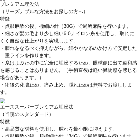
プレミアム埋没法
（リーズナブルな方法をお探しの方へ）
特徴
・点眼麻酔の後、極細の針（30G）で局所麻酔を行います。
・細さが髪の毛より少し細い6-0ナイロン糸を使用し、取れに
くく自然な仕上がりを実現します。
・腫れをなるべく抑えながら、細やかな糸のかけ方で安定した
二重ラインを作ります。
・糸はまぶたの中に完全に埋没するため、眼球側に出て違和感
を感じることはありません。（手術直後は軽い異物感を感じる
場合があります。）
・術後の化膿止め、痛み止め、腫れ止めは無料でお渡ししま
す。
エーススーパープレミアム埋没法
（当院のスタンダード）
特徴
・高品質な材料を使用し、腫れを最小限に抑えます。
・点眼麻酔の後、超極細の針（34G）で局所麻酔を行います。