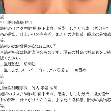
担当医師
高橋 祐介
施術のリスク/副作用
皮下出血、感染、しこり形成、埋没縫合
糸の露出、仕上がりの左右差、まぶたの違和感、眼球の異物感
等。
施術の総額費用(税込)
121,000円
※施術料金は施術当時のものです。現在の料金は料金表をご確
認ください。
二重埋没法・切開法
二重まぶた スーパープレミアム埋没法 3点留め
担当医師
理事長 竹内 孝基 医師
施術のリスク/副作用
皮下出血、感染、しこり形成、埋没縫合
糸の露出、仕上がりの左右差、まぶたの違和感、眼球の異物感
等。