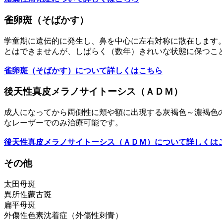
雀卵斑（そばかす）
学童期に遺伝的に発生し、鼻を中心に左右対称に散在します
とはできませんが、しばらく（数年）きれいな状態に保つこ
雀卵斑（そばかす）について詳しくはこちら
後天性真皮メラノサイトーシス（ＡＤＭ）
成人になってから両側性に頬や額に出現する灰褐色～濃褐色
なレーザーでのみ治療可能です。
後天性真皮メラノサイトーシス（ＡＤＭ）について詳しくは
その他
太田母斑
異所性蒙古斑
扁平母斑
外傷性色素沈着症（外傷性刺青）