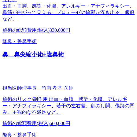
出血・血腫、感染・化膿、アレルギー・アナフィラキシー、
鼻筋が曲がって見える、プロテーゼの輪郭が浮き出る、瘢痕
など。
施術の総額費用(税込)
330,000円
隆鼻・整鼻手術
鼻 鼻尖縮小術+隆鼻術
担当医師
理事長 竹内 孝基 医師
施術のリスク/副作用
出血・血腫、感染・化膿、アレルギ
ー・アナフィラキシー、若干の左右差、創のし開、傷跡の凹
み、主観的な不満足など。
施術の総額費用(税込)
660,000円
隆鼻・整鼻手術