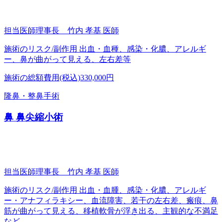
担当医師
理事長 竹内 孝基 医師
施術のリスク/副作用
出血・血種、感染・化膿、アレルギ
ー、鼻が曲がって見える、左右差等
施術の総額費用(税込)
330,000円
隆鼻・整鼻手術
鼻 鼻尖縮小術
担当医師
理事長 竹内 孝基 医師
施術のリスク/副作用
出血・血腫、感染・化膿、アレルギ
ー・アナフィラキシー、血流障害、若干の左右差、瘢痕、鼻
筋が曲がって見える、移植軟骨が浮き出る、主観的な不満足
など。