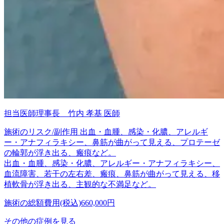
担当医師
理事長 竹内 孝基 医師
施術のリスク/副作用
出血・血腫、感染・化膿、アレルギ
ー・アナフィラキシー、鼻筋が曲がって見える、プロテーゼ
の輪郭が浮き出る、瘢痕など。
出血・血腫、感染・化膿、アレルギー・アナフィラキシー、
血流障害、若干の左右差、瘢痕、鼻筋が曲がって見える、移
植軟骨が浮き出る、主観的な不満足など。
施術の総額費用(税込)
660,000円
その他の症例を見る