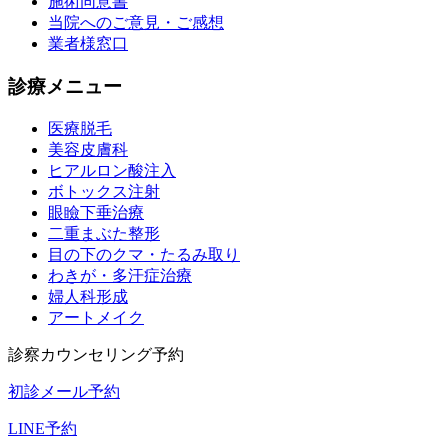
施術同意書
当院へのご意見・ご感想
業者様窓口
診療メニュー
医療脱毛
美容皮膚科
ヒアルロン酸注入
ボトックス注射
眼瞼下垂治療
二重まぶた整形
目の下のクマ・たるみ取り
わきが・多汗症治療
婦人科形成
アートメイク
診察カウンセリング予約
初診メール予約
LINE予約