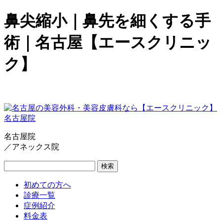
鼻尖縮小｜鼻先を細くする手
術｜名古屋【エースクリニッ
ク】
名古屋院
／アネックス院
検索
初めての方へ
診療一覧
症例紹介
料金表