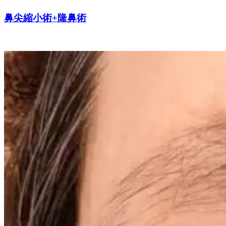
鼻尖縮小術+隆鼻術