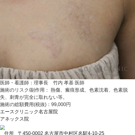
医師・看護師：
理事長 竹内 孝基 医師
施術のリスク/副作用：
熱傷、瘢痕形成、色素沈着、色素脱
失、刺青が完全に取れない等。
施術の総額費用(税抜)：
99,000円
エースクリニック名古屋院
アネックス院
住所
〒450-0002 名古屋市中村区名駅4-10-25