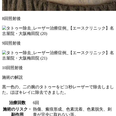
8回照射後
9回照射後
10回照射後
施術の解説
黒一色の、二の腕のタトゥーをピコ秒レーザーで除去しまし
た。ほぼキレイに除去できました。
治療回数
6回
施術のリスク・
熱傷、瘢痕形成、色素沈着、色素脱失、刺
副作用
青が完全に取れない等。