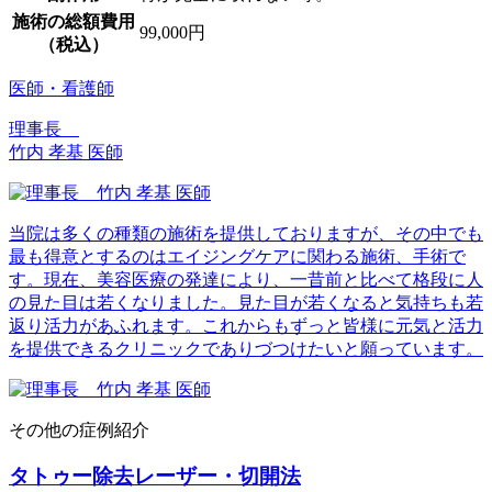
施術の総額費用
99,000円
（税込）
医師・看護師
理事長
竹内 孝基 医師
当院は多くの種類の施術を提供しておりますが、その中でも
最も得意とするのはエイジングケアに関わる施術、手術で
す。現在、美容医療の発達により、一昔前と比べて格段に人
の見た目は若くなりました。見た目が若くなると気持ちも若
返り活力があふれます。これからもずっと皆様に元気と活力
を提供できるクリニックでありづつけたいと願っています。
その他の症例紹介
タトゥー除去レーザー・切開法