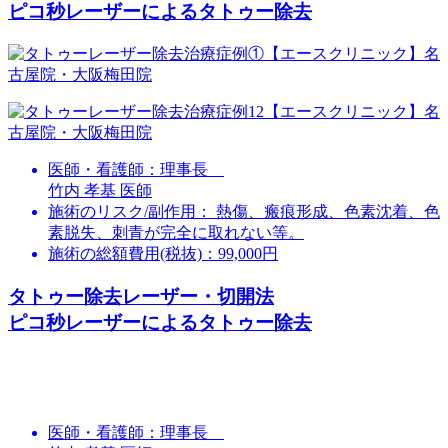
ピコ秒レーザーによるタトゥー除去
医師・看護師：
理事長
竹内 孝基 医師
施術のリスク/副作用：
熱傷、瘢痕形成、色素沈着、色
素脱失、刺青が完全に取れない等。
施術の総額費用(税抜)：
99,000円
タトゥー除去レーザー・切開法
ピコ秒レーザーによるタトゥー除去
医師・看護師：
理事長