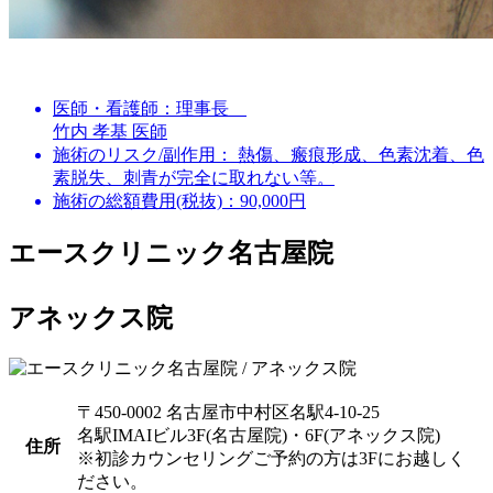
医師・看護師：
理事長
竹内 孝基 医師
施術のリスク/副作用：
熱傷、瘢痕形成、色素沈着、色
素脱失、刺青が完全に取れない等。
施術の総額費用(税抜)：
90,000円
エースクリニック名古屋院
アネックス院
〒450-0002 名古屋市中村区名駅4-10-25
名駅IMAIビル3F(名古屋院)・6F(アネックス院)
住所
※初診カウンセリングご予約の方は3Fにお越しく
ださい。