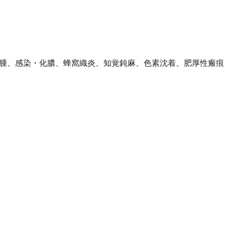
腫、感染・化膿、蜂窩織炎、知覚鈍麻、色素沈着、肥厚性瘢痕