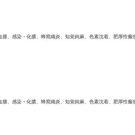
血腫、感染・化膿、蜂窩織炎、知覚鈍麻、色素沈着、肥厚性瘢
血腫、感染・化膿、蜂窩織炎、知覚鈍麻、色素沈着、肥厚性瘢