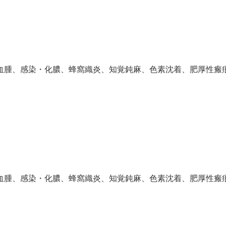
血腫、感染・化膿、蜂窩織炎、知覚鈍麻、色素沈着、肥厚性瘢
血腫、感染・化膿、蜂窩織炎、知覚鈍麻、色素沈着、肥厚性瘢