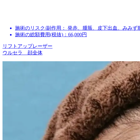
施術のリスク/副作用：
発赤、腫脹、皮下出血、みみず
施術の総額費用(税抜)：
66,000円
リフトアップレーザー
ウルセラ 顔全体