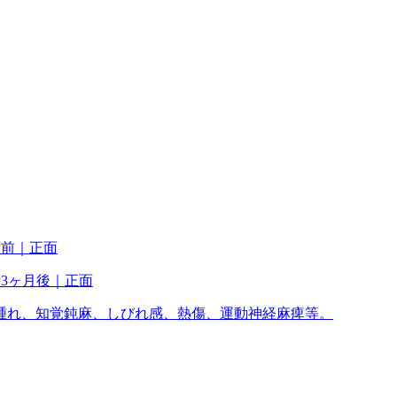
腫れ、知覚鈍麻、しびれ感、熱傷、運動神経麻痺等。