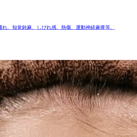
腫れ、知覚鈍麻、しびれ感、熱傷、運動神経麻痺等。