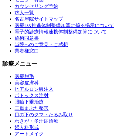
カウンセリング予約
求人一覧
名古屋院サイトマップ
医療DX推進体制整備加算に係る掲示について
電子的診療情報連携体制整備加算について
施術同意書
当院へのご意見・ご感想
業者様窓口
診療メニュー
医療脱毛
美容皮膚科
ヒアルロン酸注入
ボトックス注射
眼瞼下垂治療
二重まぶた整形
目の下のクマ・たるみ取り
わきが・多汗症治療
婦人科形成
アートメイク