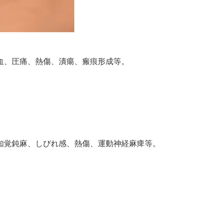
血、圧痛、熱傷、潰瘍、瘢痕形成等。
知覚鈍麻、しびれ感、熱傷、運動神経麻痺等。