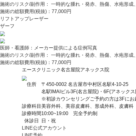
施術のリスク/副作用：
一時的な腫れ・発赤、熱傷、水疱形成
施術の総額費用(税抜)：
77,000円
リフトアップレーザー
ザーフ
医師・看護師：
メーカー提供による症例写真
施術のリスク/副作用：
一時的な腫れ・発赤、熱傷、水疱形成
施術の総額費用(税抜)：
77,000円
エースクリニック名古屋院
アネックス院
住所
〒450-0002 名古屋市中村区名駅4-10-25
名駅IMAIビル3F(名古屋院)・6F(アネックス
※初診カウンセリングご予約の方は3Fにお
診療科目
美容外科、美容皮膚科、形成外科、皮膚科
診療時間
10:00~19:00 完全予約制
休診日
日・祝
LINE公式アカウント
LINE予約