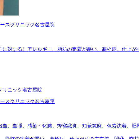
剤に対する）アレルギー、脂肪の定着が悪い、塞栓症、仕上が
出血、血腫、感染・化膿、蜂窩織炎、知覚鈍麻、色素沈着、肥
、脂肪の定着が悪い、塞栓症、仕上がりの左右差、凹凸、肉芽