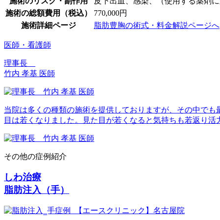
施術のリスク・副作用
皮下出血、感染、（使用する薬剤に
施術の総額費用（税込）
770,000円
施術詳細ページ
脂肪豊胸の術式・料金解説ページへ
医師・看護師
理事長
竹内 孝基 医師
当院は多くの種類の施術を提供しておりますが、その中でも
目は若くなりました。見た目が若くなると気持ちも若返り活
その他の症例紹介
しわ治療
脂肪注入（手）