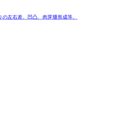
りの左右差、凹凸、肉芽腫形成等。