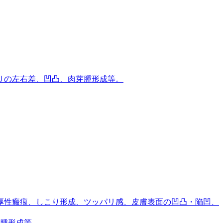
りの左右差、凹凸、肉芽腫形成等。
厚性瘢痕、しこり形成、ツッパリ感、皮膚表面の凹凸・陥凹、
腫形成等。