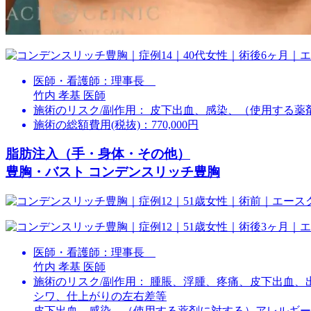
医師・看護師：
理事長
竹内 孝基 医師
施術のリスク/副作用：
皮下出血、感染、（使用する薬
施術の総額費用(税抜)：
770,000円
脂肪注入（手・身体・その他）
豊胸・バスト コンデンスリッチ豊胸
医師・看護師：
理事長
竹内 孝基 医師
施術のリスク/副作用：
腫脹、浮腫、疼痛、皮下出血、
シワ、仕上がりの左右差等
皮下出血、感染、（使用する薬剤に対する）アレルギー