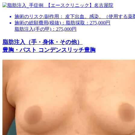
施術のリスク/副作用：
皮下出血、感染、（使用する薬
施術の総額費用(税抜)：
脂肪採取：275,000円
脂肪注入(手の甲)：275,000円
脂肪注入（手・身体・その他）
豊胸・バスト コンデンスリッチ豊胸