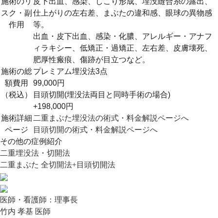
施術のリ
皮下出血、感染、しこり形成、埋没縫合糸の露出、
スク・副
仕上がりの左右差、まぶたの違和感、眼球の異物感
作用
等。
出血・皮下出血、感染・化膿、アレルギー・アナフ
ィラキシー、低矯正・過矯正、左右差、皮膚壊死、
肥厚性瘢痕、傷跡が目立つなど。
施術の総
プレミアム埋没法3点
額費用
99,000円
（税込）
目頭切開(埋没法両目と同時手術の場合)
+198,000円
施術詳細
二重まぶた埋没法の術式・料金解説ページへ
ページ
目頭切開の術式・料金解説ページへ
その他の症例紹介
二重埋没法・切開法
二重まぶた 全切開法+目頭切開法
医師・看護師：
理事長
竹内 孝基 医師