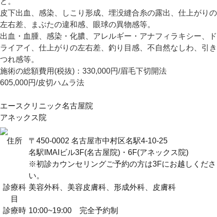
ど。
皮下出血、感染、しこり形成、埋没縫合糸の露出、仕上がりの
左右差、まぶたの違和感、眼球の異物感等。
出血・血腫、感染・化膿、アレルギー・アナフィラキシー、ド
ライアイ、仕上がりの左右差、釣り目感、不自然なしわ、引き
つれ感等。
施術の総額費用(税抜)：
330,000円/眉毛下切開法
605,000円/皮切ハムラ法
エースクリニック名古屋院
アネックス院
住所
〒450-0002 名古屋市中村区名駅4-10-25
名駅IMAIビル3F(名古屋院)・6F(アネックス院)
※初診カウンセリングご予約の方は3Fにお越しくださ
い。
診療科
美容外科、美容皮膚科、形成外科、皮膚科
目
診療時
10:00~19:00 完全予約制