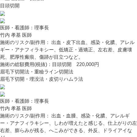
目頭切開
医師・看護師：
理事長
竹内 孝基 医師
施術のリスク/副作用：
出血・皮下出血、感染・化膿、アレル
ギー・アナフィラキシー、低矯正・過矯正、左右差、皮膚壊
死、肥厚性瘢痕、傷跡が目立つなど。
施術の総額費用(税抜)：
目頭切開 220,000円
眉毛下切開法・重瞼ライン切開法
眉毛下切開・埋没法・皮切りハムラ法
医師・看護師：
理事長
竹内 孝基 医師
施術のリスク/副作用：
出血・血腫、感染・化膿、アレルギ
ー・アナフィラキシー、しわが増えたと感じる、仕上がりの左
右差、膨らみが残る、へこみができる、外反、ドライアイな