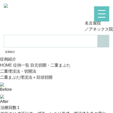
名古屋院
／アネックス院
検索
症例紹介
症例紹介
HOME
症例一覧
目元切開・二重まぶた
二重埋没法・切開法
二重まぶた埋没法＋目頭切開
Before
After
治療回数
1