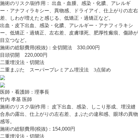
施術のリスク/副作用：
出血・血腫、感染・化膿、アレルギ
ー・アナフィラキシー、異物感、ドライアイ、仕上がりの左右
差、しわが増えたと感じる、低矯正・過矯正など。
出血・皮下出血、感染・化膿、アレルギー・アナフィラキシ
ー、低矯正・過矯正、左右差、皮膚壊死、肥厚性瘢痕、傷跡が
目立つなど。
施術の総額費用(税抜)：
全切開法 330,000円
目頭切開 220,000円
二重埋没法・切開法
二重まぶた スーパープレミアム埋没法 3点留め
医師・看護師：
理事長
竹内 孝基 医師
施術のリスク/副作用：
皮下出血、感染、しこり形成、埋没縫
合糸の露出、仕上がりの左右差、まぶたの違和感、眼球の異物
感等。
施術の総額費用(税抜)：
154,000円
二重埋没法・切開法