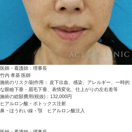
医師・看護師：
理事長
竹内 孝基 医師
施術のリスク/副作用：
皮下出血、感染、アレルギー、一時的
な眼瞼下垂・眉毛下垂、表情変化、仕上がりの左右差等
施術の総額費用(税抜)：
132,000円
ヒアルロン酸・ボトックス注射
鼻・ほうれい線・顎 ヒアルロン酸注入
医師・看護師：
理事長