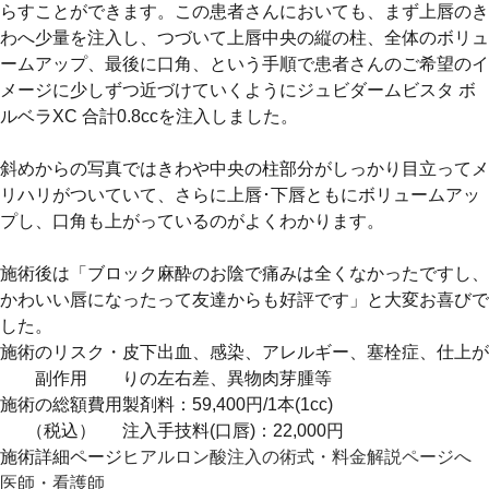
らすことができます。この患者さんにおいても、まず上唇のき
わへ少量を注入し、つづいて上唇中央の縦の柱、全体のボリュ
ームアップ、最後に口角、という手順で患者さんのご希望のイ
メージに少しずつ近づけていくようにジュビダームビスタ ボ
ルベラXC 合計0.8ccを注入しました。
⁡斜めからの写真ではきわや中央の柱部分がしっかり目立ってメ
リハリがついていて、さらに上唇･下唇ともにボリュームアッ
プし、口角も上がっているのがよくわかります。
⁡施術後は「ブロック麻酔のお陰で痛みは全くなかったですし、
かわいい唇になったって友達からも好評です」と大変お喜びで
した。
施術のリスク・
皮下出血、感染、アレルギー、塞栓症、仕上が
副作用
りの左右差、異物肉芽腫等
施術の総額費用
製剤料：59,400円/1本(1cc)
（税込）
注入手技料(口唇)：22,000円
施術詳細ページ
ヒアルロン酸注入の術式・料金解説ページへ
医師・看護師