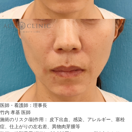
医師・看護師：
理事長
竹内 孝基 医師
施術のリスク/副作用：
皮下出血、感染、アレルギー、塞栓
症、仕上がりの左右差、異物肉芽腫等