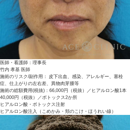
医師・看護師：
理事長
竹内 孝基 医師
施術のリスク/副作用：
皮下出血、感染、アレルギー、塞栓
症、仕上がりの左右差、異物肉芽腫等
施術の総額費用(税抜)：
66,000円（税抜）／ヒアルロン酸1本
40,000円（税抜）／ボトックス2か所
ヒアルロン酸・ボトックス注射
ヒアルロン酸注入（こめかみ・頬のこけ・ほうれい線）