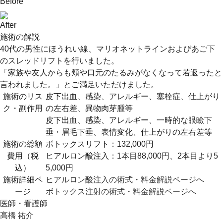
Before
After
施術の解説
40代の男性にほうれい線、マリオネットラインおよびあご下
のスレッドリフトを行いました。
「家族や友人からも頬や口元のたるみがなくなって若返ったと
言われました。」とご満足いただけました。
施術のリス
皮下出血、感染、アレルギー、塞栓症、仕上がり
ク・副作用
の左右差、異物肉芽腫等
皮下出血、感染、アレルギー、一時的な眼瞼下
垂・眉毛下垂、表情変化、仕上がりの左右差等
施術の総額
ボトックスリフト：132,000円
費用（税
ヒアルロン酸注入：1本目88,000円、2本目より5
込）
5,000円
施術詳細ペ
ヒアルロン酸注入の術式・料金解説ページへ
ージ
ボトックス注射の術式・料金解説ページへ
医師・看護師
高橋 祐介