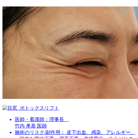
医師・看護師：
理事長
竹内 孝基 医師
施術のリスク/副作用：
皮下出血、感染、アレルギー、