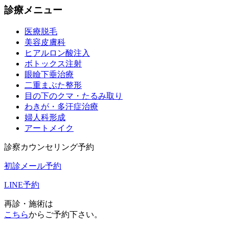
診療メニュー
医療脱毛
美容皮膚科
ヒアルロン酸注入
ボトックス注射
眼瞼下垂治療
二重まぶた整形
目の下のクマ・たるみ取り
わきが・多汗症治療
婦人科形成
アートメイク
診察カウンセリング予約
初診メール予約
LINE予約
再診・施術は
こちら
からご予約下さい。