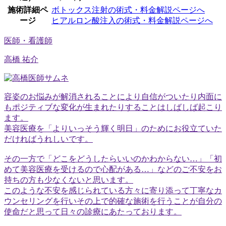
施術詳細ペ
ボトックス注射の術式・料金解説ページへ
ージ
ヒアルロン酸注入の術式・料金解説ページへ
医師・看護師
高橋 祐介
容姿のお悩みが解消されることにより自信がついたり内面に
もポジティブな変化が生まれたりすることはしばしば起こり
ます。
美容医療を「よりいっそう輝く明日」のためにお役立ていた
だければうれしいです。
その一方で「どこをどうしたらいいのかわからない…」「初
めて美容医療を受けるので心配がある…」などのご不安をお
持ちの方も少なくないと思います。
このような不安を感じられている方々に寄り添って丁寧なカ
ウンセリングを行いその上で的確な施術を行うことが自分の
使命だと思って日々の診療にあたっております。