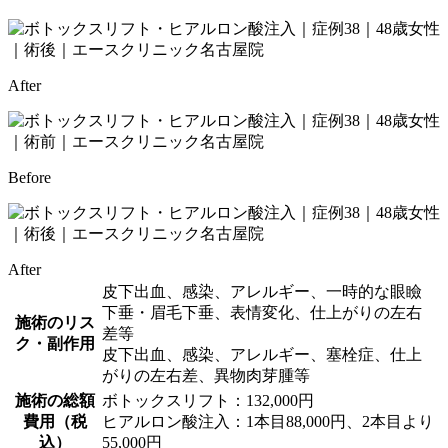
After
Before
After
皮下出血、感染、アレルギー、一時的な眼瞼
下垂・眉毛下垂、表情変化、仕上がりの左右
施術のリス
差等
ク・副作用
皮下出血、感染、アレルギー、塞栓症、仕上
がりの左右差、異物肉芽腫等
施術の総額
ボトックスリフト：132,000円
費用（税
ヒアルロン酸注入：1本目88,000円、2本目より
込）
55,000円