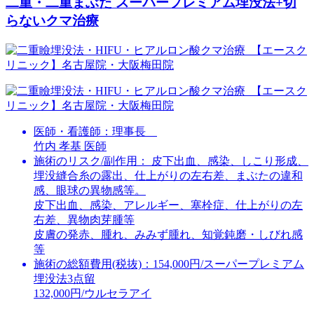
二重・二重まぶた スーパープレミアム埋没法+切
らないクマ治療
医師・看護師：
理事長
竹内 孝基 医師
施術のリスク/副作用：
皮下出血、感染、しこり形成、
埋没縫合糸の露出、仕上がりの左右差、まぶたの違和
感、眼球の異物感等。
皮下出血、感染、アレルギー、塞栓症、仕上がりの左
右差、異物肉芽腫等
皮膚の発赤、腫れ、みみず腫れ、知覚鈍磨・しびれ感
等
施術の総額費用(税抜)：
154,000円/スーパープレミアム
埋没法3点留
132,000円/ウルセラアイ