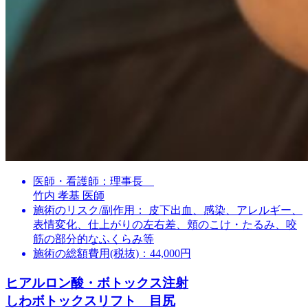
医師・看護師：
理事長
竹内 孝基 医師
施術のリスク/副作用：
皮下出血、感染、アレルギー、
表情変化、仕上がりの左右差、頬のこけ・たるみ、咬
筋の部分的なふくらみ等
施術の総額費用(税抜)：
44,000円
ヒアルロン酸・ボトックス注射
しわボトックスリフト 目尻