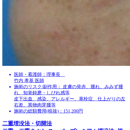
医師・看護師：
理事長
竹内 孝基 医師
施術のリスク/副作用：
皮膚の発赤、腫れ、みみず腫
れ、知覚鈍磨・しびれ感等
皮下出血、感染、アレルギー、塞栓症、仕上がりの左
右差、異物肉芽腫等
施術の総額費用(税抜)：
151,200円
二重埋没法・切開法