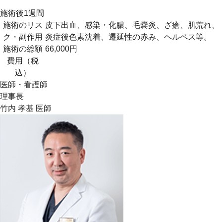
施術後1週間
施術のリス
皮下出血、感染・化膿、毛嚢炎、ざ瘡、肌荒れ、
ク・副作用
炎症後色素沈着、遷延性の赤み、ヘルペス等。
施術の総額
66,000円
費用（税
込）
医師・看護師
理事長
竹内 孝基 医師