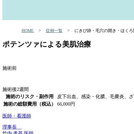
HOME
症例一覧
にきび跡・毛穴の開き・ほくろ
ポテンツァによる美肌治療
施術前
施術後2週間
施術のリスク・副作用
皮下出血、感染・化膿、毛嚢炎、ざ
施術の総額費用（税込）
66,000円
医師・看護師
理事長
竹内 孝基 医師