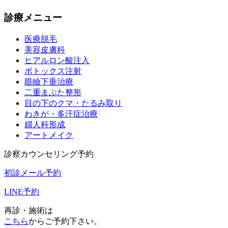
診療メニュー
医療脱毛
美容皮膚科
ヒアルロン酸注入
ボトックス注射
眼瞼下垂治療
二重まぶた整形
目の下のクマ・たるみ取り
わきが・多汗症治療
婦人科形成
アートメイク
診察カウンセリング予約
初診メール予約
LINE予約
再診・施術は
こちら
からご予約下さい。