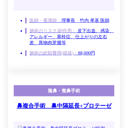
医師・看護師：
理事長
竹内 孝基 医師
施術のリスク/副作用：
皮下出血、感染、
アレルギー、塞栓症、仕上がりの左右
差、異物肉芽腫等
施術の総額費用(税抜)：
88,000円
隆鼻・整鼻手術
鼻複合手術 鼻中隔延長+プロテーゼ