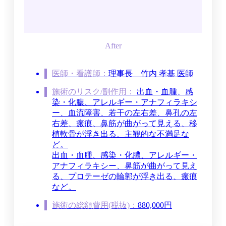
医師・看護師：
理事長
竹内 孝基 医師
施術のリスク/副作用：
出血・血腫、感
染・化膿、アレルギー・アナフィラキシ
ー、血流障害、若干の左右差、鼻孔の左
右差、瘢痕、鼻筋が曲がって見える、移
植軟骨が浮き出る、主観的な不満足な
ど。
出血・血腫、感染・化膿、アレルギー・
アナフィラキシー、鼻筋が曲がって見え
る、プロテーゼの輪郭が浮き出る、瘢痕
など。
施術の総額費用(税抜)：
880,000円