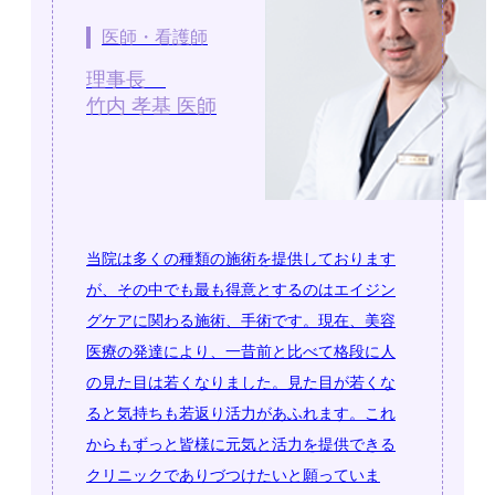
医師・看護師
理事長
竹内 孝基 医師
当院は多くの種類の施術を提供しております
が、その中でも最も得意とするのはエイジン
グケアに関わる施術、手術です。現在、美容
医療の発達により、一昔前と比べて格段に人
の見た目は若くなりました。見た目が若くな
ると気持ちも若返り活力があふれます。これ
からもずっと皆様に元気と活力を提供できる
クリニックでありづつけたいと願っていま