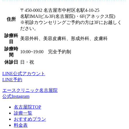
〒450-0002 名古屋市中村区名駅4-10-25
名駅IMAIビル3F(名古屋院)・6F(アネックス院)
住所
※初診カウンセリングご予約の方は3Fにお越しく
ださい。
診療科
美容外科、美容皮膚科、形成外科、皮膚科
目
診療時
10:00~19:00 完全予約制
間
休診日
日・祝
LINE公式アカウント
LINE予約
エースクリニック名古屋院
公式Instagram
名古屋院TOP
診療一覧
おすすめプラン
料金表