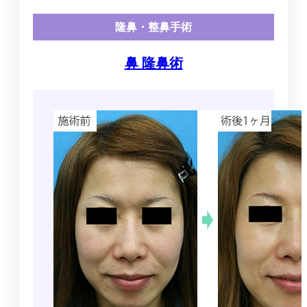
隆鼻・整鼻手術
鼻 隆鼻術