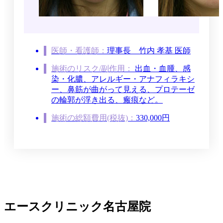
医師・看護師：
理事長
竹内 孝基 医師
施術のリスク/副作用：
出血・血腫、感
染・化膿、アレルギー・アナフィラキシ
ー、鼻筋が曲がって見える、プロテーゼ
の輪郭が浮き出る、瘢痕など。
施術の総額費用(税抜)：
330,000円
エースクリニック名古屋院