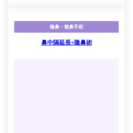
隆鼻・整鼻手術
鼻中隔延長+隆鼻術