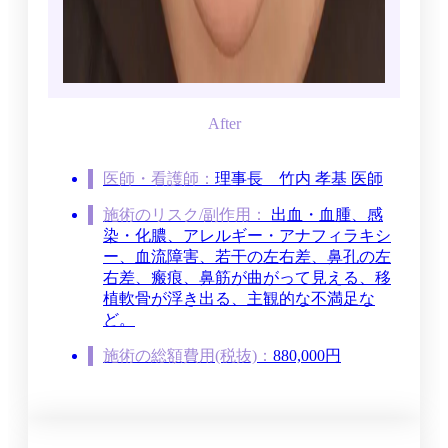
医師・看護師：
理事長
竹内 孝基 医師
施術のリスク/副作用：
出血・血腫、感
染・化膿、アレルギー・アナフィラキシ
ー、血流障害、若干の左右差、鼻孔の左
右差、瘢痕、鼻筋が曲がって見える、移
植軟骨が浮き出る、主観的な不満足な
ど。
施術の総額費用(税抜)：
880,000円