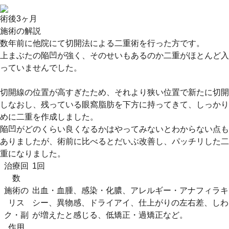
術後3ヶ月
施術の解説
数年前に他院にて切開法による二重術を行った方です。
上まぶたの陥凹が強く、そのせいもあるのか二重がほとんど入
っていませんでした。
切開線の位置が高すぎたため、それより狭い位置で新たに切開
しなおし、残っている眼窩脂肪を下方に持ってきて、しっかり
めに二重を作成しました。
陥凹がどのくらい良くなるかはやってみないとわからない点も
ありましたが、術前に比べるとだいぶ改善し、パッチリした二
重になりました。
治療回
1回
数
施術の
出血・血腫、感染・化膿、アレルギー・アナフィラキ
リス
シー、異物感、ドライアイ、仕上がりの左右差、しわ
ク・副
が増えたと感じる、低矯正・過矯正など。
作用