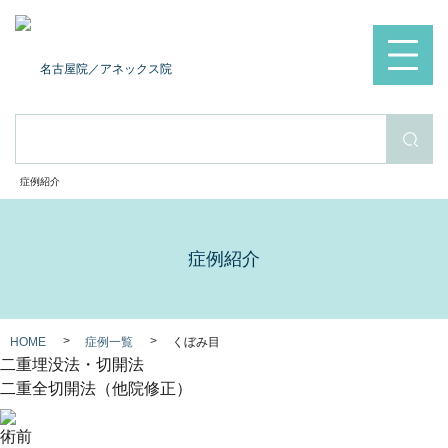
名古屋院
／アネックス院
検索
症例紹介
症例紹介
HOME
症例一覧
くぼみ目
二重埋没法・切開法
二重全切開法（他院修正）
術前