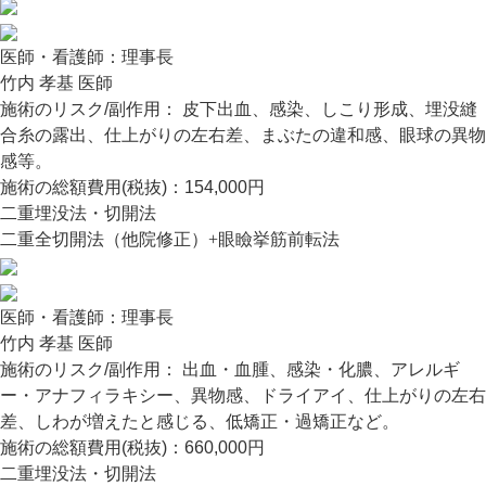
医師・看護師：
理事長
竹内 孝基 医師
施術のリスク/副作用：
皮下出血、感染、しこり形成、埋没縫
合糸の露出、仕上がりの左右差、まぶたの違和感、眼球の異物
感等。
施術の総額費用(税抜)：
154,000円
二重埋没法・切開法
二重全切開法（他院修正）+眼瞼挙筋前転法
医師・看護師：
理事長
竹内 孝基 医師
施術のリスク/副作用：
出血・血腫、感染・化膿、アレルギ
ー・アナフィラキシー、異物感、ドライアイ、仕上がりの左右
差、しわが増えたと感じる、低矯正・過矯正など。
施術の総額費用(税抜)：
660,000円
二重埋没法・切開法