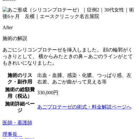
After
施術の解説
あごにシリコンプロテーゼを挿入しました。 顔の輪郭がく
っきりとして、 横からみたときの鼻～あごのラインがとて
もきれいになりました。
施術のリス
出血・血腫、感染・化膿、つっぱり感、左
ク・副作用
右差、あごが曲がって見える等
施術の総額費
330,000円
用（税込）
施術詳細ペー
あごプロテーゼの術式・料金解説ページへ
ジ
医師・看護師
理事長