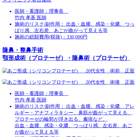
医師・看護師：
理事長
竹内 孝基 医師
施術のリスク/副作用：
出血・血腫、感染・化膿、つっ
ぱり感、左右差、あごが曲がって見える等
施術の総額費用(税抜)：
330,000円
隆鼻・整鼻手術
顎形成術（プロテーゼ）・隆鼻術（プロテーゼ）
医師・看護師：
理事長
竹内 孝基 医師
施術のリスク/副作用：
出血・血腫、感染・化膿、アレ
ルギー・アナフィラキシー、鼻筋が曲がって見える、
プロテーゼの輪郭が浮き出る、瘢痕など。
出血・血腫、感染・化膿、つっぱり感、左右差、あご
が曲がって見える等