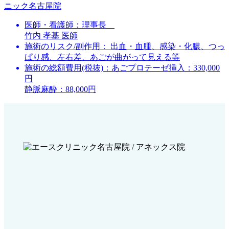
医師・看護師：
理事長
竹内 孝基 医師
施術のリスク/副作用：
出血・血腫、感染・化膿、つっ
ぱり感、左右差、あごが曲がって見える等
施術の総額費用(税抜)：
あごプロテーゼ挿入：330,000
円
静脈麻酔：88,000円