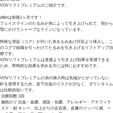
VOVリフトプレミアムのご紹介です。
afterは術後1ヶ月です！
フェイスラインのたるみが糸によって引き上げられて、頬から
顎にかけてシャープなラインになっています。
特殊な突起（コグ）が付いた糸をもみあげ付近より挿入し、こ
のコグで組織を引っかけてたるみを引き上げるリフトアップ治
療です。
VOVリフトプレミアムは直後より引き上げ効果を実感できる
ため、即時的な効果を求める方には特におすすめです。
VOVリフトプレミアムの糸の挿入時は先端がとがっていない
針を使用するため、皮下出血のリスクが少なく、ダウンタイム
は比較的短いです。
治療回数
1回
施術のリ
出血・血腫、感染・化膿、アレルギー・アナフィラ
スク・副
キシー、仕上がりの左右差、皮膚のツッパリ感、一