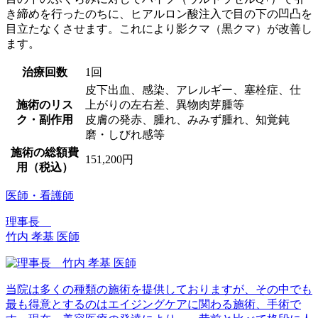
き締めを行ったのちに、ヒアルロン酸注入で目の下の凹凸を
目立たなくさせます。これにより影クマ（黒クマ）が改善し
ます。
治療回数
1回
皮下出血、感染、アレルギー、塞栓症、仕
施術のリス
上がりの左右差、異物肉芽腫等
ク・副作用
皮膚の発赤、腫れ、みみず腫れ、知覚鈍
磨・しびれ感等
施術の総額費
151,200円
用（税込）
医師・看護師
理事長
竹内 孝基 医師
当院は多くの種類の施術を提供しておりますが、その中でも
最も得意とするのはエイジングケアに関わる施術、手術で