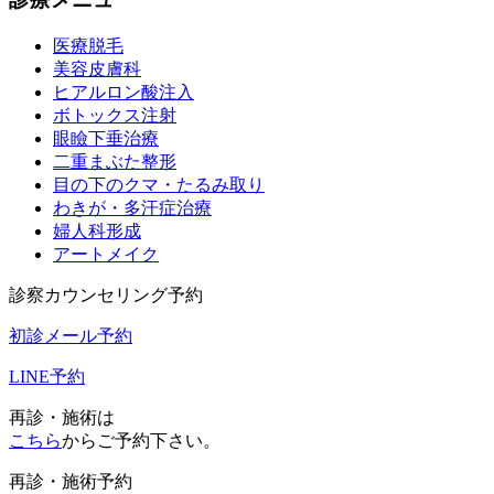
医療脱毛
美容皮膚科
ヒアルロン酸注入
ボトックス注射
眼瞼下垂治療
二重まぶた整形
目の下のクマ・たるみ取り
わきが・多汗症治療
婦人科形成
アートメイク
診察カウンセリング予約
初診メール予約
LINE予約
再診・施術は
こちら
からご予約下さい。
再診・施術予約