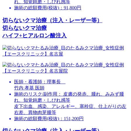
れ、知覚鈍磨・しびれ感等
施術の総額費用(税抜)：
91,800円
切らないクマ治療（注入・レーザー等）
切らないクマ治療
ハイフ+ヒアルロン酸注入
医師・看護師：
理事長
竹内 孝基 医師
施術のリスク/副作用：
皮膚の発赤、腫れ、みみず腫
れ、知覚鈍磨・しびれ感等
皮下出血、感染、アレルギー、塞栓症、仕上がりの左
右差、異物肉芽腫等
施術の総額費用(税抜)：
151,200円
切らないクマ治療（注入・レーザー等）