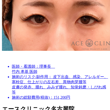
医師・看護師：
理事長
竹内 孝基 医師
施術のリスク/副作用：
皮下出血、感染、アレルギー、
塞栓症、仕上がりの左右差、異物肉芽腫等
皮膚の発赤、腫れ、みみず腫れ、知覚鈍磨・しびれ感
等
施術の総額費用(税抜)：
151,200円
エースクリニック名古屋院