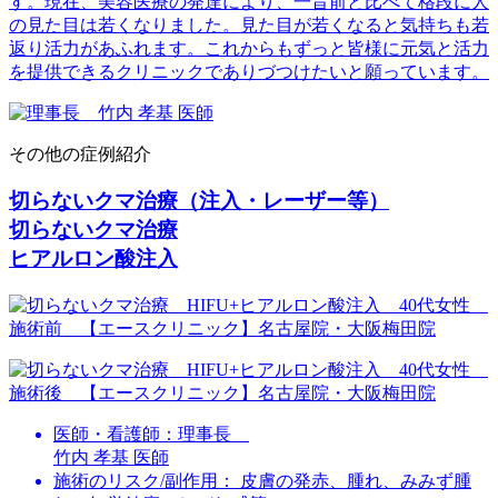
す。現在、美容医療の発達により、一昔前と比べて格段に人
の見た目は若くなりました。見た目が若くなると気持ちも若
返り活力があふれます。これからもずっと皆様に元気と活力
を提供できるクリニックでありづつけたいと願っています。
その他の症例紹介
切らないクマ治療（注入・レーザー等）
切らないクマ治療
ヒアルロン酸注入
医師・看護師：
理事長
竹内 孝基 医師
施術のリスク/副作用：
皮膚の発赤、腫れ、みみず腫