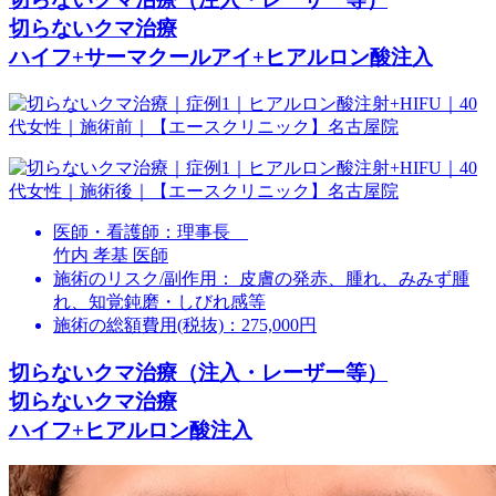
切らないクマ治療
ハイフ+サーマクールアイ+ヒアルロン酸注入
医師・看護師：
理事長
竹内 孝基 医師
施術のリスク/副作用：
皮膚の発赤、腫れ、みみず腫
れ、知覚鈍磨・しびれ感等
施術の総額費用(税抜)：
275,000円
切らないクマ治療（注入・レーザー等）
切らないクマ治療
ハイフ+ヒアルロン酸注入