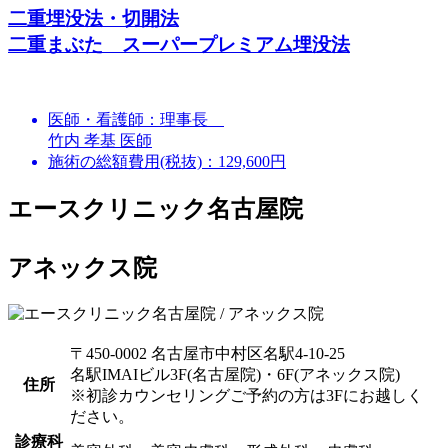
二重埋没法・切開法
二重まぶた スーパープレミアム埋没法
医師・看護師：
理事長
竹内 孝基 医師
施術の総額費用(税抜)：
129,600円
エースクリニック名古屋院
アネックス院
〒450-0002 名古屋市中村区名駅4-10-25
名駅IMAIビル3F(名古屋院)・6F(アネックス院)
住所
※初診カウンセリングご予約の方は3Fにお越しく
ださい。
診療科