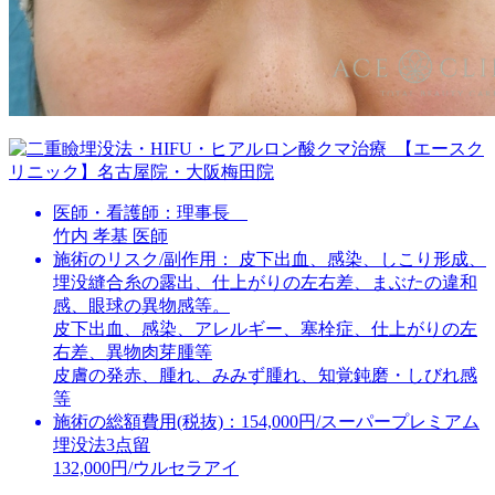
医師・看護師：
理事長
竹内 孝基 医師
施術のリスク/副作用：
皮下出血、感染、しこり形成、
埋没縫合糸の露出、仕上がりの左右差、まぶたの違和
感、眼球の異物感等。
皮下出血、感染、アレルギー、塞栓症、仕上がりの左
右差、異物肉芽腫等
皮膚の発赤、腫れ、みみず腫れ、知覚鈍磨・しびれ感
等
施術の総額費用(税抜)：
154,000円/スーパープレミアム
埋没法3点留
132,000円/ウルセラアイ