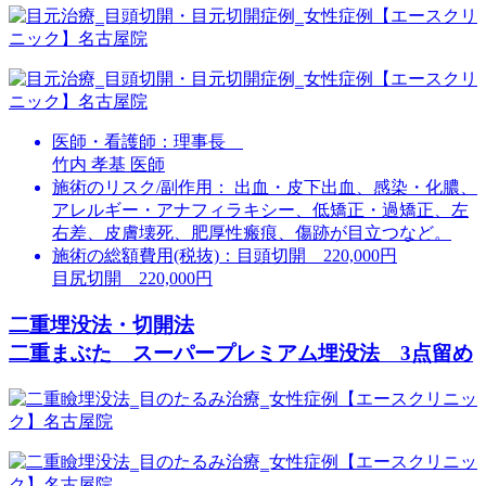
医師・看護師：
理事長
竹内 孝基 医師
施術のリスク/副作用：
出血・皮下出血、感染・化膿、
アレルギー・アナフィラキシー、低矯正・過矯正、左
右差、皮膚壊死、肥厚性瘢痕、傷跡が目立つなど。
施術の総額費用(税抜)：
目頭切開 220,000円
目尻切開 220,000円
二重埋没法・切開法
二重まぶた スーパープレミアム埋没法 3点留め