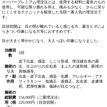
スーパープレミアム埋没法とは、使用する材料に最良のもの
使用し、可能な限り腫れを抑え、痛みも少なく、さらに戻り
にくくするテクニックを駆使した当院一番人気の埋没法で
す。
目頭切開は、目の間が離れていると感じる方、蒙古ヒダによ
りきつい印象になる方等におすすめです。
目が大きく華やかになり、大人っぽい印象になりました。
治療回
2回
数
皮下出血、感染、しこり形成、埋没縫合糸の露
施術の
出、仕上がりの左右差、まぶたの違和感、眼球の
リス
異物感等。
ク・副
出血・皮下出血、感染・化膿、アレルギー・アナ
作用
フィラキシー、低矯正・過矯正、左右差、皮膚壊
死、肥厚性瘢痕、傷跡が目立つなど。
施術の
総額費
154,000円（二重埋没法）
用（税
220,000円（目頭切開）