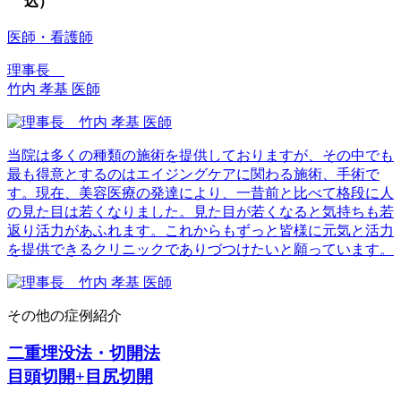
込）
医師・看護師
理事長
竹内 孝基 医師
当院は多くの種類の施術を提供しておりますが、その中でも
最も得意とするのはエイジングケアに関わる施術、手術で
す。現在、美容医療の発達により、一昔前と比べて格段に人
の見た目は若くなりました。見た目が若くなると気持ちも若
返り活力があふれます。これからもずっと皆様に元気と活力
を提供できるクリニックでありづつけたいと願っています。
その他の症例紹介
二重埋没法・切開法
目頭切開+目尻切開