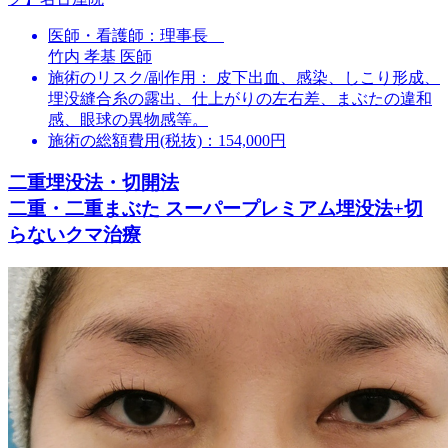
医師・看護師：
理事長
竹内 孝基 医師
施術のリスク/副作用：
皮下出血、感染、しこり形成、
埋没縫合糸の露出、仕上がりの左右差、まぶたの違和
感、眼球の異物感等。
施術の総額費用(税抜)：
154,000円
二重埋没法・切開法
二重・二重まぶた スーパープレミアム埋没法+切
らないクマ治療