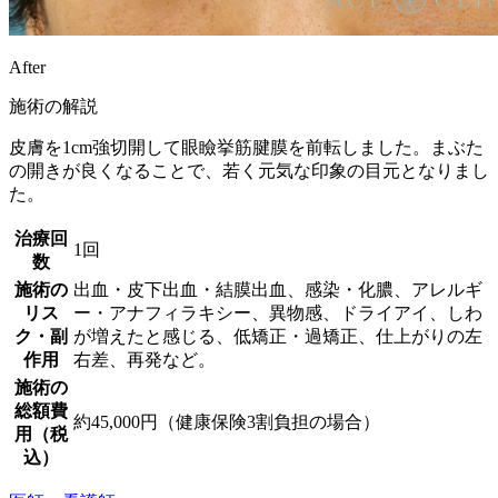
After
施術の解説
皮膚を1cm強切開して眼瞼挙筋腱膜を前転しました。まぶた
の開きが良くなることで、若く元気な印象の目元となりまし
た。
治療回
1回
数
施術の
出血・皮下出血・結膜出血、感染・化膿、アレルギ
リス
ー・アナフィラキシー、異物感、ドライアイ、しわ
ク・副
が増えたと感じる、低矯正・過矯正、仕上がりの左
作用
右差、再発など。
施術の
総額費
約45,000円（健康保険3割負担の場合）
用（税
込）