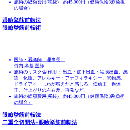
施術の総額費用(税抜)：
約45,000円（健康保険3割負担
の場合）
眼瞼挙筋前転法
眼瞼挙筋前転術
医師・看護師：
理事長
竹内 孝基 医師
施術のリスク/副作用：
出血・皮下出血・結膜出血、感
染・化膿、アレルギー・アナフィラキシー、異物感、
ドライアイ、しわが増えたと感じる、低矯正・過矯
正、仕上がりの左右差、再発など。
施術の総額費用(税抜)：
約45,000円（健康保険3割負担
の場合）
眼瞼挙筋前転法
二重全切開法+眼瞼挙筋前転法