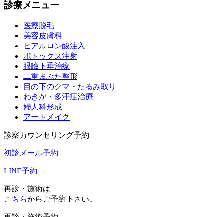
診療メニュー
医療脱毛
美容皮膚科
ヒアルロン酸注入
ボトックス注射
眼瞼下垂治療
二重まぶた整形
目の下のクマ・たるみ取り
わきが・多汗症治療
婦人科形成
アートメイク
診察カウンセリング予約
初診メール予約
LINE予約
再診・施術は
こちら
からご予約下さい。
再診・施術予約