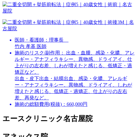
医師・看護師：
理事長
竹内 孝基 医師
施術のリスク/副作用：
出血・血腫、感染・化膿、アレ
ルギー・アナフィラキシー、異物感、ドライアイ、仕
上がりの左右差、しわが増えたと感じる、低矯正・過
矯正など。
出血・皮下出血・結膜出血、感染・化膿、アレルギ
ー・アナフィラキシー、異物感、ドライアイ、しわが
増えたと感じる、低矯正・過矯正、仕上がりの左右
差、再発など。
施術の総額費用(税抜)：
660,000円
エースクリニック名古屋院
アネックス院