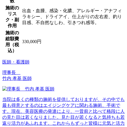
数
施術の
出血・血腫、感染・化膿、アレルギー・アナフィ
リス
ラキシー、ドライアイ、仕上がりの左右差、釣り
ク・副
目感、不自然なしわ、引きつれ感等。
作用
施術の
総額費
330,000円
用（税
込）
医師・看護師
理事長
竹内 孝基 医師
当院は多くの種類の施術を提供しておりますが、その中でも
最も得意とするのはエイジングケアに関わる施術、手術で
す。現在、美容医療の発達により、一昔前と比べて格段に人
の見た目は若くなりました。見た目が若くなると気持ちも若
返り活力があふれます。これからもずっと皆様に元気と活力