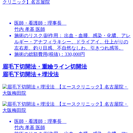
医師・看護師：
理事長
竹内 孝基 医師
施術のリスク/副作用：
出血・血腫、感染・化膿、アレ
ルギー・アナフィラキシー、ドライアイ、仕上がりの
左右差、釣り目感、不自然なしわ、引きつれ感等。
施術の総額費用(税抜)：
330,000円
眉毛下切開法・重瞼ライン切開法
眉毛下切開法＋埋没法
医師・看護師：
理事長
竹内 孝基 医師