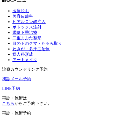
医療脱毛
美容皮膚科
ヒアルロン酸注入
ボトックス注射
眼瞼下垂治療
二重まぶた整形
目の下のクマ・たるみ取り
わきが・多汗症治療
婦人科形成
アートメイク
診察カウンセリング予約
初診メール予約
LINE予約
再診・施術は
こちら
からご予約下さい。
再診・施術予約