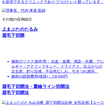
を提供できるクリニックでありづつけたいと願っています。
その他の症例紹介
上まぶたのたるみ
眉毛下切開
施術のリスク/副作用：
出血・血腫、感染・化膿、アレ
ルギー・アナフィラキシー、ドライアイ、仕上がりの
左右差、釣り目感、不自然なしわ、引きつれ感等。
施術の総額費用(税抜)：
330,000円
眉毛下切開法・重瞼ライン切開法
眉毛下切開法