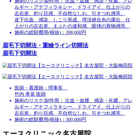
施術のリスク/副作用：
出血・血腫、感染・化膿、アレ
ルギー・アナフィラキシー、ドライアイ、仕上がりの
左右差、釣り目感、不自然なしわ、引きつれ感等。
皮下出血、感染、しこり形成、埋没縫合糸の露出、仕
上がりの左右差、まぶたの違和感、眼球の異物感等。
施術の総額費用(税抜)：
398,000円
眉毛下切開法・重瞼ライン切開法
眉毛下切開法
医師・看護師：
理事長
竹内 孝基 医師
施術のリスク/副作用：
出血・血腫、感染・化膿、アレ
ルギー・アナフィラキシー、ドライアイ、仕上がりの
左右差、釣り目感、不自然なしわ、引きつれ感等。
施術の総額費用(税抜)：
300,000円
エースクリニック名古屋院