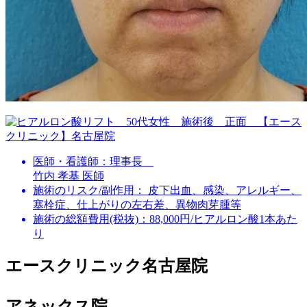
医師・看護師：
理事長
竹内 孝基 医師
施術のリスク/副作用：
皮下出血、感染、アレルギー、
塞栓症、仕上がりの左右差、異物肉芽腫等
施術の総額費用(税抜)：
88,000円/ヒアルロン酸1本あた
り
エースクリニック名古屋院
アネックス院