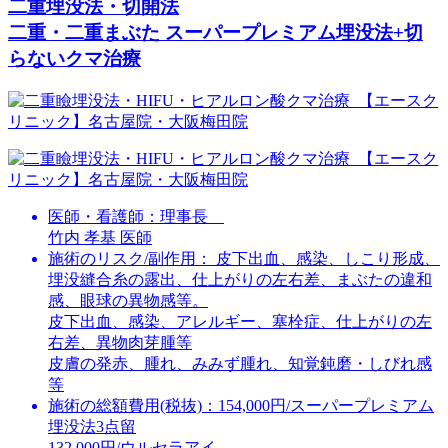
二重埋没法・切開法
二重・二重まぶた スーパープレミアム埋没法+切
らないクマ治療
医師・看護師：
理事長
竹内 孝基 医師
施術のリスク/副作用：
皮下出血、感染、しこり形成、
埋没縫合糸の露出、仕上がりの左右差、まぶたの違和
感、眼球の異物感等。
皮下出血、感染、アレルギー、塞栓症、仕上がりの左
右差、異物肉芽腫等
皮膚の発赤、腫れ、みみず腫れ、知覚鈍磨・しびれ感
等
施術の総額費用(税抜)：
154,000円/スーパープレミアム
埋没法3点留
132,000円/ウルセラアイ