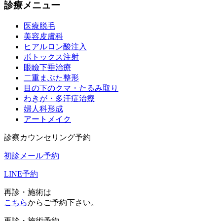
診療メニュー
医療脱毛
美容皮膚科
ヒアルロン酸注入
ボトックス注射
眼瞼下垂治療
二重まぶた整形
目の下のクマ・たるみ取り
わきが・多汗症治療
婦人科形成
アートメイク
診察カウンセリング予約
初診メール予約
LINE予約
再診・施術は
こちら
からご予約下さい。
再診・施術予約