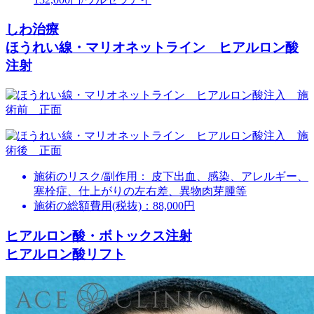
しわ治療
ほうれい線・マリオネットライン ヒアルロン酸
注射
施術のリスク/副作用：
皮下出血、感染、アレルギー、
塞栓症、仕上がりの左右差、異物肉芽腫等
施術の総額費用(税抜)：
88,000円
ヒアルロン酸・ボトックス注射
ヒアルロン酸リフト