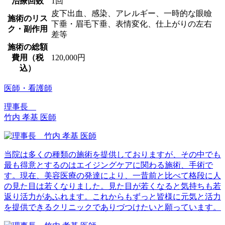
治療回数
1回
皮下出血、感染、アレルギー、一時的な眼瞼
施術のリス
下垂・眉毛下垂、表情変化、仕上がりの左右
ク・副作用
差等
施術の総額
費用（税
120,000円
込）
医師・看護師
理事長
竹内 孝基 医師
当院は多くの種類の施術を提供しておりますが、その中でも
最も得意とするのはエイジングケアに関わる施術、手術で
す。現在、美容医療の発達により、一昔前と比べて格段に人
の見た目は若くなりました。見た目が若くなると気持ちも若
返り活力があふれます。これからもずっと皆様に元気と活力
を提供できるクリニックでありづつけたいと願っています。