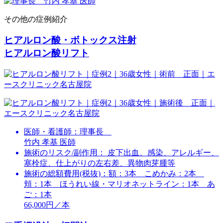
その他の症例紹介
ヒアルロン酸・ボトックス注射
ヒアルロン酸リフト
医師・看護師：
理事長
竹内 孝基 医師
施術のリスク/副作用：
皮下出血、感染、アレルギー、
塞栓症、仕上がりの左右差、異物肉芽腫等
施術の総額費用(税抜)：
額：3本 こめかみ：2本
頬：1本 ほうれい線・マリオネットライン：1本 あ
ご：1本
66,000円／本