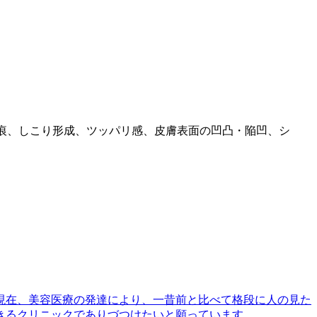
痕、しこり形成、ツッパリ感、皮膚表面の凹凸・陥凹、シ
現在、美容医療の発達により、一昔前と比べて格段に人の見た
きるクリニックでありづつけたいと願っています。