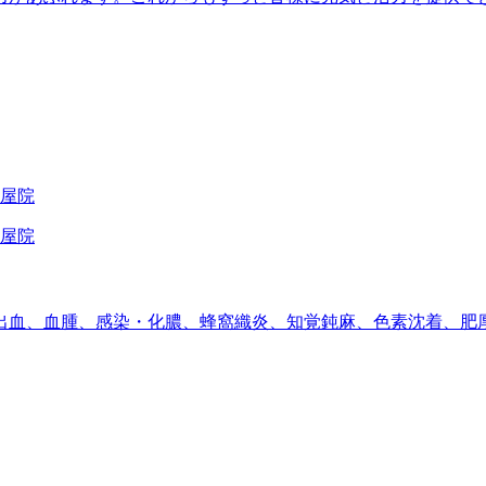
出血、血腫、感染・化膿、蜂窩織炎、知覚鈍麻、色素沈着、肥