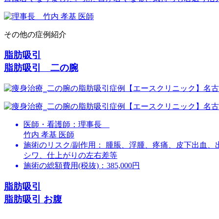
その他の症例紹介
脂肪吸引
脂肪吸引 二の腕
医師・看護師：
理事長
竹内 孝基 医師
施術のリスク/副作用：
腫脹、浮腫、疼痛、皮下出血、
シワ、仕上がりの左右差等
施術の総額費用(税抜)：
385,000円
脂肪吸引
脂肪吸引 お腹