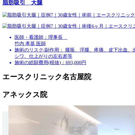
脂肪吸引 大腿
医師・看護師：
理事長
竹内 孝基 医師
施術のリスク/副作用：
腫脹、浮腫、疼痛、皮下出血、
シワ、仕上がりの左右差等
施術の総額費用(税抜)：
693,000円
エースクリニック名古屋院
アネックス院