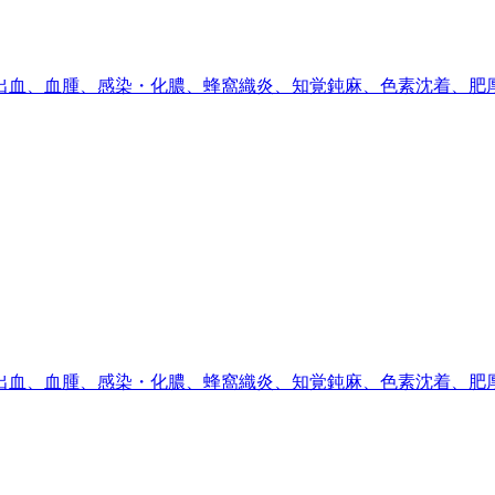
出血、血腫、感染・化膿、蜂窩織炎、知覚鈍麻、色素沈着、肥
出血、血腫、感染・化膿、蜂窩織炎、知覚鈍麻、色素沈着、肥