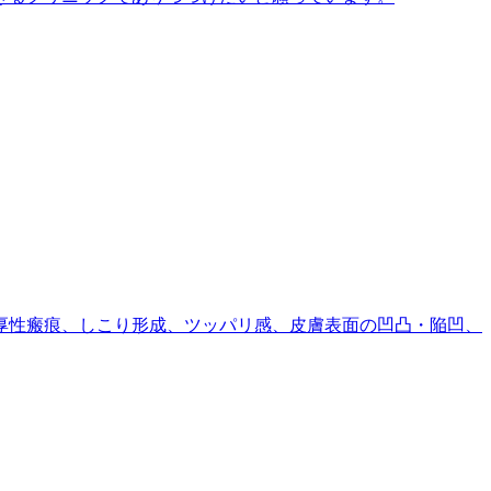
厚性瘢痕、しこり形成、ツッパリ感、皮膚表面の凹凸・陥凹、