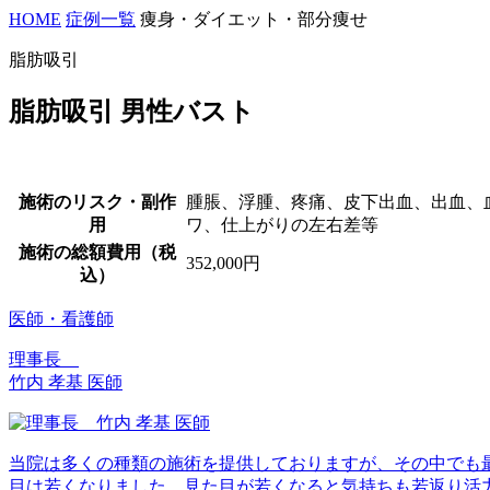
HOME
症例一覧
痩身・ダイエット・部分痩せ
脂肪吸引
脂肪吸引 男性バスト
施術のリスク・副作
腫脹、浮腫、疼痛、皮下出血、出血、
用
ワ、仕上がりの左右差等
施術の総額費用（税
352,000円
込）
医師・看護師
理事長
竹内 孝基 医師
当院は多くの種類の施術を提供しておりますが、その中でも
目は若くなりました。見た目が若くなると気持ちも若返り活