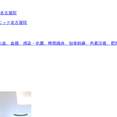
出血、血腫、感染・化膿、蜂窩織炎、知覚鈍麻、色素沈着、肥