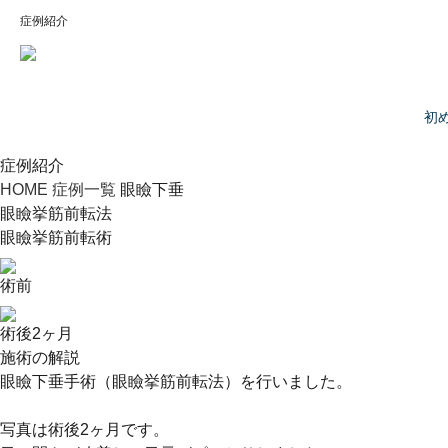
症例紹介
初
症例紹介
HOME
症例一覧
眼瞼下垂
眼瞼挙筋前転法
眼瞼挙筋前転術
術前
術後2ヶ月
施術の解説
眼瞼下垂手術（眼瞼挙筋前転法）を行いました。
写真は術後2ヶ月です。