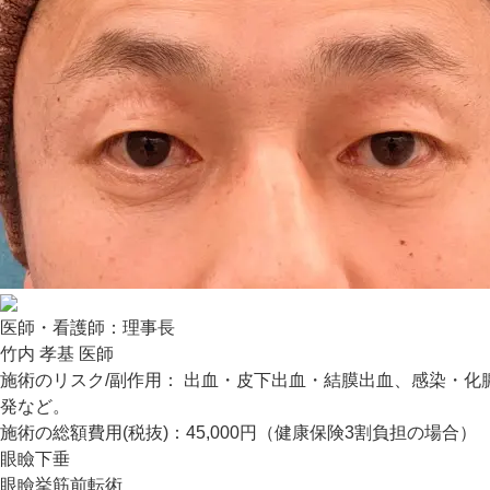
医師・看護師：
理事長
竹内 孝基 医師
施術のリスク/副作用：
出血・皮下出血・結膜出血、感染・化
発など。
施術の総額費用(税抜)：
45,000円（健康保険3割負担の場合）
眼瞼下垂
眼瞼挙筋前転術